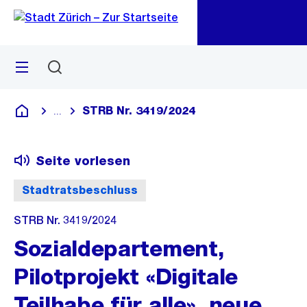
Zu
Zu
Sprunglink
Navigation
Menü
Suchen
M
öf
STRB Nr. 3419/2024
...
Blende alle Breadcrumbs ein
Deutsch
Seite vorlesen
Stadtratsbeschluss
STRB Nr. 3419/2024
Sozialdepartement,
Pilotprojekt «Digitale
Teilhabe für alle», neue