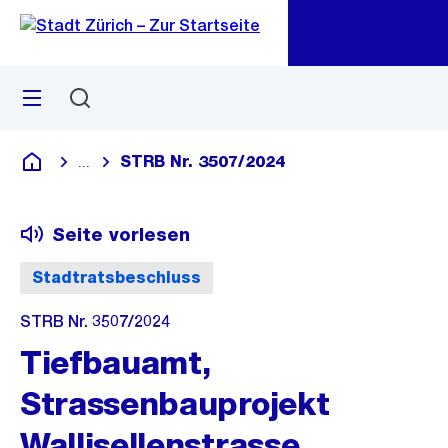
Zu
Zu
Sprunglink
Navigation
Menü
Suchen
M
öf
STRB Nr. 3507/2024
...
Blende alle Breadcrumbs ein
Deutsch
Seite vorlesen
Stadtratsbeschluss
STRB Nr. 3507/2024
Tiefbauamt,
Strassenbauprojekt
Wallisellenstrasse,