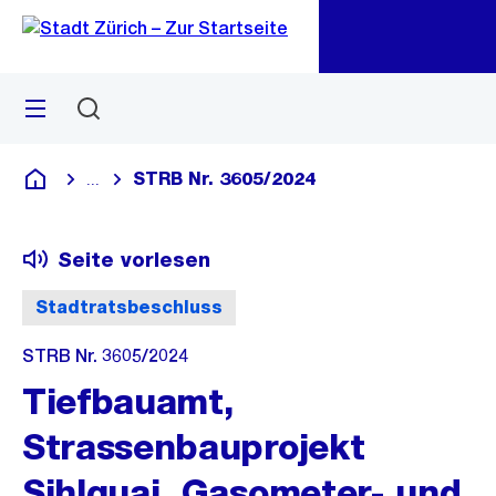
Zu
Zu
Sprunglink
Navigation
Menü
Suchen
M
öf
STRB Nr. 3605/2024
...
Blende alle Breadcrumbs ein
Deutsch
Seite vorlesen
Stadtratsbeschluss
STRB Nr. 3605/2024
Tiefbauamt,
Strassenbauprojekt
Sihlquai, Gasometer- und