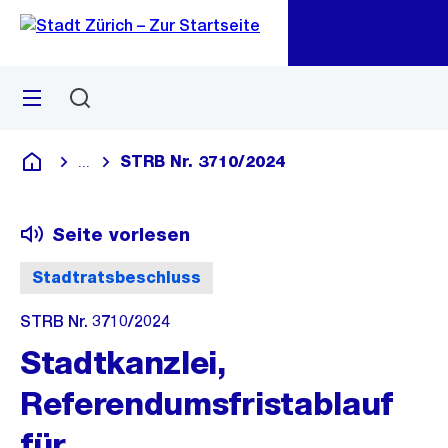
Zu
Zu
Sprunglink
Navigation
Menü
Suchen
M
öf
STRB Nr. 3710/2024
...
Blende alle Breadcrumbs ein
Deutsch
Seite vorlesen
Stadtratsbeschluss
STRB Nr. 3710/2024
Stadtkanzlei,
Referendumsfristablauf
für