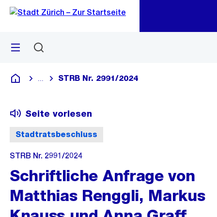
Zu
Zu
Sprunglink
Navigation
Menü
Suchen
M
öf
STRB Nr. 2991/2024
...
Blende alle Breadcrumbs ein
Deutsch
Seite vorlesen
Stadtratsbeschluss
STRB Nr. 2991/2024
Schriftliche Anfrage von
Matthias Renggli, Markus
Knauss und Anna Graff