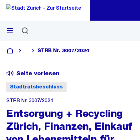
Zu
Zu
Sprunglink
Navigation
Menü
Suchen
M
öf
STRB Nr. 3007/2024
...
Blende alle Breadcrumbs ein
Deutsch
Seite vorlesen
Stadtratsbeschluss
STRB Nr. 3007/2024
Entsorgung + Recycling
Zürich, Finanzen, Einkauf
von Lebensmitteln für