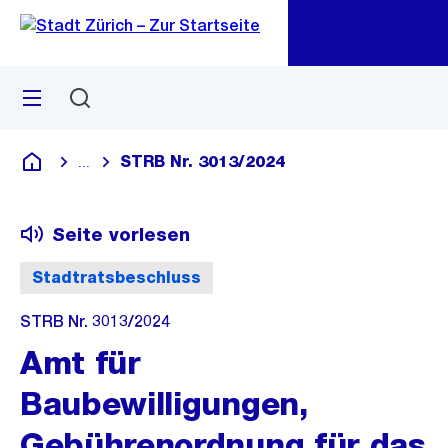
Zu
Zu
Sprunglink
Navigation
Menü
Suchen
M
öf
STRB Nr. 3013/2024
...
Blende alle Breadcrumbs ein
Deutsch
Seite vorlesen
Stadtratsbeschluss
STRB Nr. 3013/2024
Amt für
Baubewilligungen,
Gebührenordnung für das