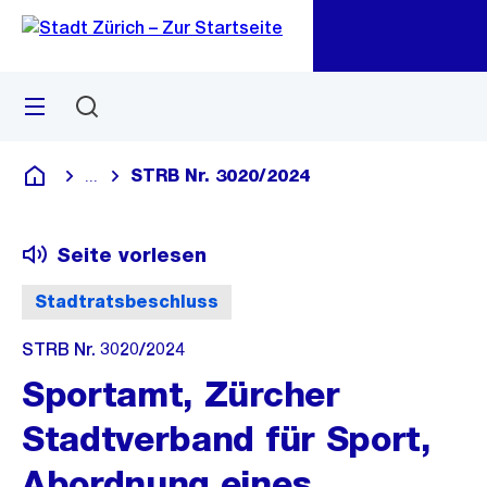
Zu
Zu
Sprunglink
Navigation
Menü
Suchen
M
öf
STRB Nr. 3020/2024
...
Blende alle Breadcrumbs ein
Deutsch
Seite vorlesen
Stadtratsbeschluss
STRB Nr. 3020/2024
Sportamt, Zürcher
Stadtverband für Sport,
Abordnung eines