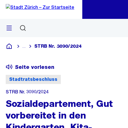
Zu
Zu
Sprunglink
Navigation
Menü
Suchen
M
öf
STRB Nr. 3090/2024
...
Blende alle Breadcrumbs ein
Deutsch
Seite vorlesen
Stadtratsbeschluss
STRB Nr. 3090/2024
Sozialdepartement, Gut
vorbereitet in den
Kindergarten, Kita-