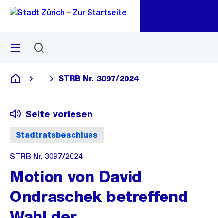
Zu
Zu
Sprunglink
Navigation
Menü
Suchen
M
öf
STRB Nr. 3097/2024
...
Blende alle Breadcrumbs ein
Deutsch
Seite vorlesen
Stadtratsbeschluss
STRB Nr. 3097/2024
Motion von David
Ondraschek betreffend
Wahl der