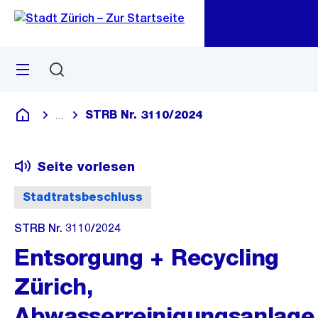
Zu
Zu
Sprunglink
Navigation
Menü
Suchen
M
öf
STRB Nr. 3110/2024
...
Blende alle Breadcrumbs ein
Deutsch
Seite vorlesen
Stadtratsbeschluss
STRB Nr. 3110/2024
Entsorgung + Recycling
Zürich,
Abwasserreinigungsanlage