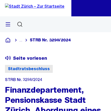
Zu
Zu
Sprunglink
Navigation
Menü
Suchen
M
öf
STRB Nr. 3298/2024
...
Blende alle Breadcrumbs ein
Deutsch
Seite vorlesen
Stadtratsbeschluss
STRB Nr. 3298/2024
Finanzdepartement,
Pensionskasse Stadt
Zürich, Abordnung eines