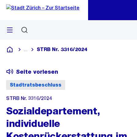
Zu
Zu
Sprunglink
Navigation
Menü
Suchen
M
öf
STRB Nr. 3316/2024
...
Blende alle Breadcrumbs ein
Deutsch
Seite vorlesen
Stadtratsbeschluss
STRB Nr. 3316/2024
Sozialdepartement,
individuelle
Kostenrückerstattung im