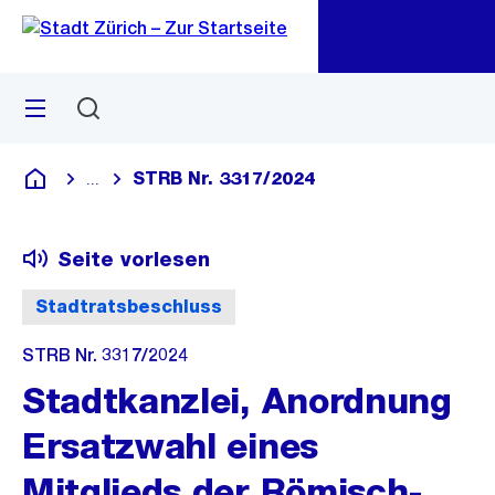
Zu
Zu
Sprunglink
Navigation
Menü
Suchen
M
öf
STRB Nr. 3317/2024
...
Blende alle Breadcrumbs ein
Deutsch
Seite vorlesen
Stadtratsbeschluss
STRB Nr. 3317/2024
Stadtkanzlei, Anordnung
Ersatzwahl eines
Mitglieds der Römisch-