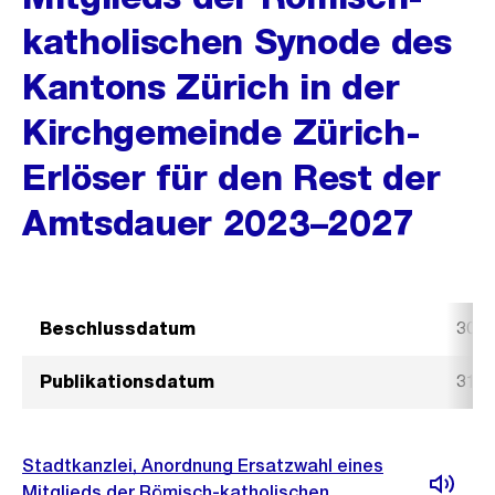
katholischen Synode des
Kantons Zürich in der
Kirchgemeinde Zürich-
Erlöser für den Rest der
Amtsdauer 2023–2027
Beschlussdatum
30. 
Publikationsdatum
31. 
Stadtkanzlei, Anordnung Ersatzwahl eines
Mitglieds der Römisch-katholischen