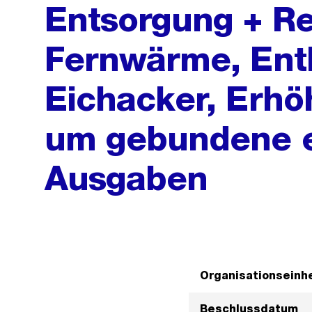
Entsorgung + Re
Fernwärme, Entl
Eichacker, Erhö
um gebundene e
Ausgaben
Organisationseinhe
Beschlussdatum