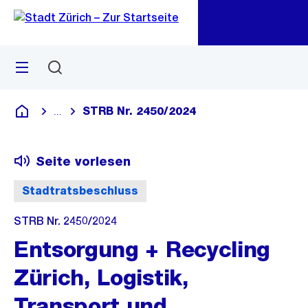
Zu
Zu
Sprunglink
Navigation
Menü
Suchen
M
öf
STRB Nr. 2450/2024
...
Blende alle Breadcrumbs ein
Deutsch
Seite vorlesen
Stadtratsbeschluss
STRB Nr. 2450/2024
Entsorgung + Recycling
Zürich, Logistik,
Transport und