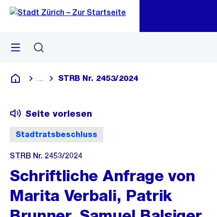
Zu
Zu
Sprunglink
Navigation
Menü
Suchen
M
öf
STRB Nr. 2453/2024
...
Blende alle Breadcrumbs ein
Deutsch
Seite vorlesen
Stadtratsbeschluss
STRB Nr. 2453/2024
Schriftliche Anfrage von
Marita Verbali, Patrik
Brunner, Samuel Balsiger