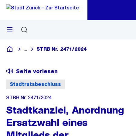
Zu
Zu
Sprunglink
Navigation
Menü
Suchen
M
öf
STRB Nr. 2471/2024
...
Blende alle Breadcrumbs ein
Deutsch
Seite vorlesen
Stadtratsbeschluss
STRB Nr. 2471/2024
Stadtkanzlei, Anordnung
Ersatzwahl eines
Mitglieds der