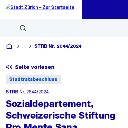
Zu
Zu
Sprunglink
Navigation
Menü
Suchen
M
öf
STRB Nr. 2644/2024
...
Blende alle Breadcrumbs ein
Deutsch
Seite vorlesen
Stadtratsbeschluss
STRB Nr. 2644/2024
Sozialdepartement,
Schweizerische Stiftung
Pro Mente Sana,