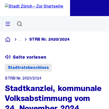
Zu
Zu
Sprunglink
Navigation
Menü
Suchen
M
öf
STRB Nr. 2820/2024
...
Blende alle Breadcrumbs ein
Deutsch
Seite vorlesen
Stadtratsbeschluss
STRB Nr. 2820/2024
Stadtkanzlei, kommunale
Volksabstimmung vom
24. November 2024,