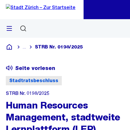
Zu
Zu
Sprunglink
Navigation
Menü
Suchen
M
öf
STRB Nr. 0198/2025
...
Blende alle Breadcrumbs ein
Deutsch
Seite vorlesen
Stadtratsbeschluss
STRB Nr. 0198/2025
Human Resources
Management, stadtweite
Lernplattform (LEP),