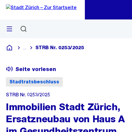
Zu
Zu
Sprunglink
Navigation
Menü
Suchen
M
öf
STRB Nr. 0253/2025
...
Blende alle Breadcrumbs ein
Deutsch
Seite vorlesen
Stadtratsbeschluss
STRB Nr. 0253/2025
Immobilien Stadt Zürich,
Ersatzneubau von Haus A
im Gesundheitszentrum