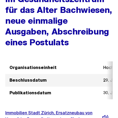
für das Alter Bachwiesen,
neue einmalige
Ausgaben, Abschreibung
eines Postulats
Organisationseinheit
Hochb
Beschlussdatum
29. Jan
Publikationsdatum
30. Jan
Immobilien Stadt Zürich, Ersatzneubau von