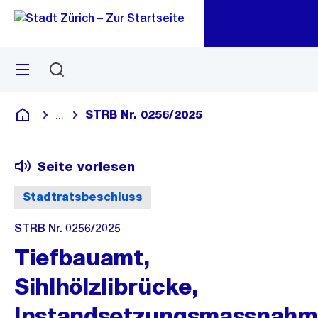
Zu
Zu
Sprunglink
Navigation
Menü
Suchen
M
öf
STRB Nr. 0256/2025
...
Blende alle Breadcrumbs ein
Deutsch
Seite vorlesen
Stadtratsbeschluss
STRB Nr. 0256/2025
Tiefbauamt,
Sihlhölzlibrücke,
Instandsetzungsmassnahm