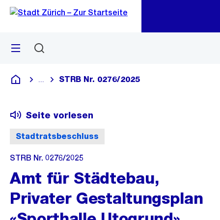
Zu
Zu
Sprunglink
Navigation
Menü
Suchen
M
öf
STRB Nr. 0276/2025
...
Blende alle Breadcrumbs ein
Deutsch
Seite vorlesen
Stadtratsbeschluss
STRB Nr. 0276/2025
Amt für Städtebau,
Privater Gestaltungsplan
«Sporthalle Utogrund»,