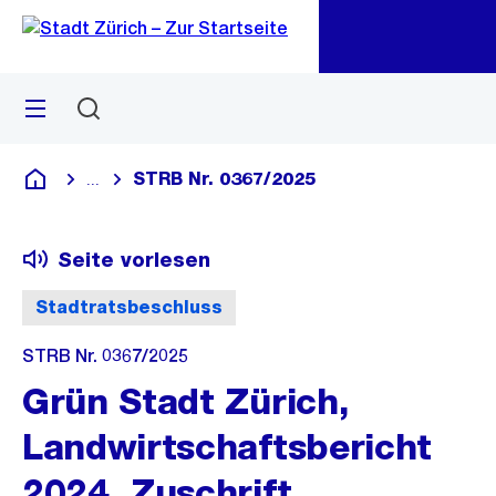
Zu
Zu
Sprunglink
Navigation
Menü
Suchen
M
öf
STRB Nr. 0367/2025
...
Blende alle Breadcrumbs ein
Deutsch
Seite vorlesen
Stadtratsbeschluss
STRB Nr. 0367/2025
Grün Stadt Zürich,
Landwirtschaftsbericht
2024, Zuschrift