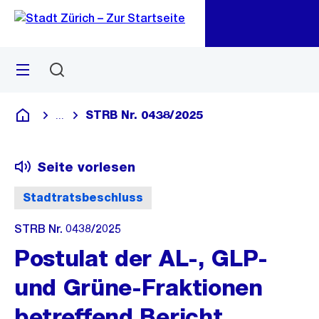
Zu
Zu
Sprunglink
Navigation
Menü
Suchen
M
öf
STRB Nr. 0438/2025
...
Blende alle Breadcrumbs ein
Deutsch
Seite vorlesen
Stadtratsbeschluss
STRB Nr. 0438/2025
Postulat der AL-, GLP-
und Grüne-Fraktionen
betreffend Bericht