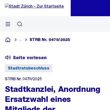
Zu
Zu
Sprunglink
Navigation
Menü
Suchen
M
öf
STRB Nr. 0479/2025
...
Blende alle Breadcrumbs ein
Deutsch
Seite vorlesen
Stadtratsbeschluss
STRB Nr. 0479/2025
Stadtkanzlei, Anordnung
Ersatzwahl eines
Mitglieds der