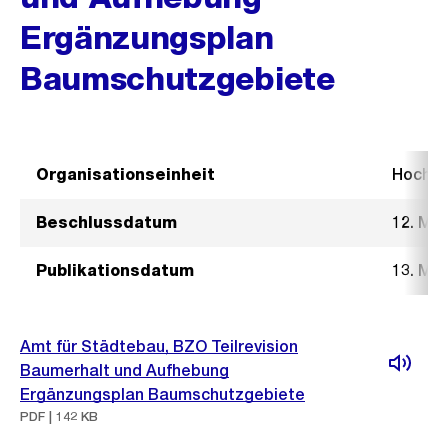
Ergänzungsplan
Baumschutzgebiete
Organisationseinheit
Hochb
Beschlussdatum
12. Mä
Publikationsdatum
13. Mä
Amt für Städtebau, BZO Teilrevision
Baumerhalt und Aufhebung
Ergänzungsplan Baumschutzgebiete
PDF | 142 KB