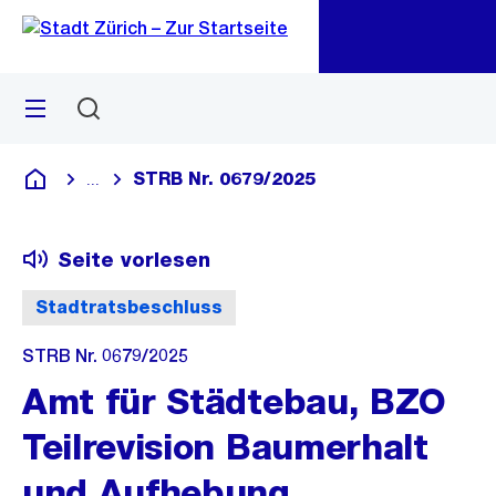
Zu
Zu
Sprunglink
Navigation
Menü
Suchen
M
öf
STRB Nr. 0679/2025
...
Blende alle Breadcrumbs ein
Deutsch
Seite vorlesen
Stadtratsbeschluss
STRB Nr. 0679/2025
Amt für Städtebau, BZO
Teilrevision Baumerhalt
und Aufhebung