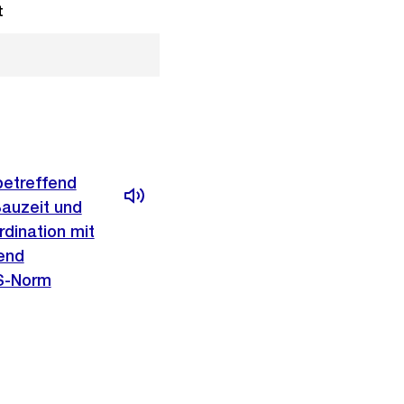
t
betreffend
Bauzeit und
dination mit
end
S-Norm