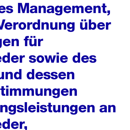
es Management,
 Verordnung über
en für
der sowie des
 und dessen
stimmungen
ngsleistungen an
der,