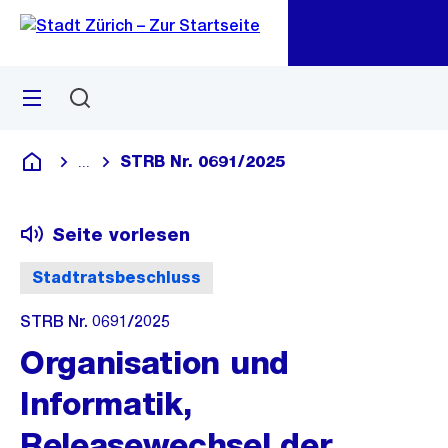
Zu
Zu
Sprunglink
Navigation
Menü
Suchen
M
öf
STRB Nr. 0691/2025
...
Blende alle Breadcrumbs ein
Deutsch
Seite vorlesen
Stadtratsbeschluss
STRB Nr. 0691/2025
Organisation und
Informatik,
Releasewechsel der