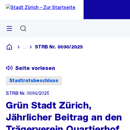
Zu
Zu
Sprunglink
Navigation
Menü
Suchen
M
öf
STRB Nr. 0696/2025
...
Blende alle Breadcrumbs ein
Deutsch
Seite vorlesen
Stadtratsbeschluss
STRB Nr. 0696/2025
Grün Stadt Zürich,
Jährlicher Beitrag an den
Trägerverein Quartierhof