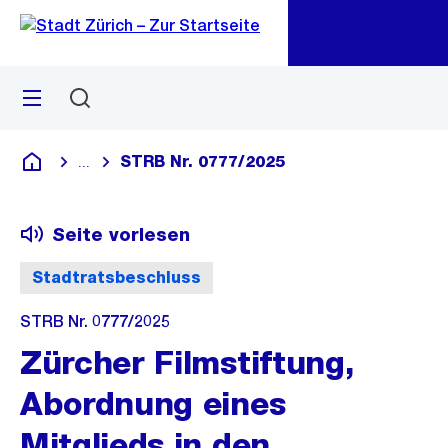
Zu
Zu
Sprunglink
Navigation
Menü
Suchen
M
öf
STRB Nr. 0777/2025
...
Blende alle Breadcrumbs ein
Deutsch
Seite vorlesen
Stadtratsbeschluss
STRB Nr. 0777/2025
Zürcher Filmstiftung,
Abordnung eines
Mitglieds in den