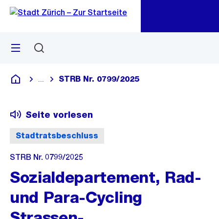
Zu
Zu
Sprunglink
Navigation
Menü
Suchen
M
öf
STRB Nr. 0799/2025
...
Blende alle Breadcrumbs ein
Deutsch
Seite vorlesen
Stadtratsbeschluss
STRB Nr. 0799/2025
Sozialdepartement, Rad-
und Para-Cycling
Strassen-