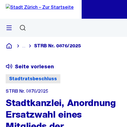
Zu
Zu
Sprunglink
Navigation
Menü
Suchen
M
öf
STRB Nr. 0876/2025
...
Blende alle Breadcrumbs ein
Deutsch
Seite vorlesen
Stadtratsbeschluss
STRB Nr. 0876/2025
Stadtkanzlei, Anordnung
Ersatzwahl eines
Mitglieds der