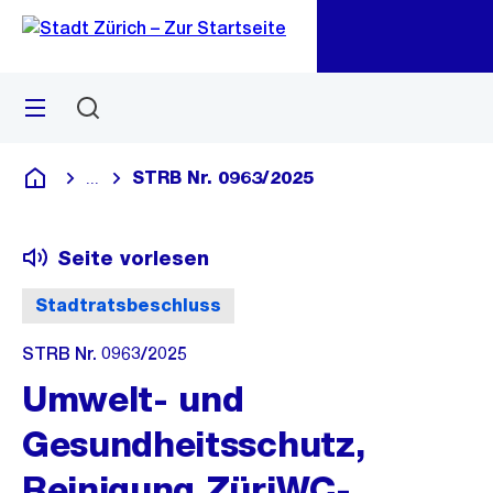
Zu
Zu
Sprunglink
Navigation
Menü
Suchen
M
öf
STRB Nr. 0963/2025
...
Blende alle Breadcrumbs ein
Deutsch
Seite vorlesen
Stadtratsbeschluss
STRB Nr. 0963/2025
Umwelt- und
Gesundheitsschutz,
Reinigung ZüriWC-