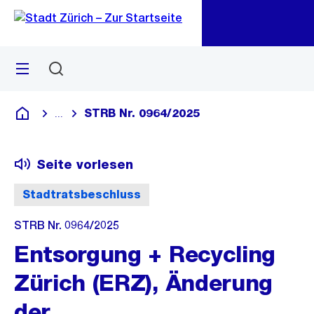
Zu
Zu
Sprunglink
Navigation
Menü
Suchen
M
öf
STRB Nr. 0964/2025
...
Blende alle Breadcrumbs ein
Deutsch
Seite vorlesen
Stadtratsbeschluss
STRB Nr. 0964/2025
Entsorgung + Recycling
Zürich (ERZ), Änderung
der