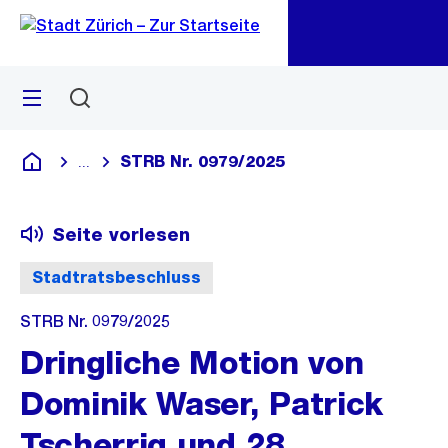
Zu
Zu
Sprunglink
Navigation
Menü
Suchen
M
öf
STRB Nr. 0979/2025
...
Blende alle Breadcrumbs ein
Deutsch
Seite vorlesen
Stadtratsbeschluss
STRB Nr. 0979/2025
Dringliche Motion von
Dominik Waser, Patrick
Tscherrig und 28