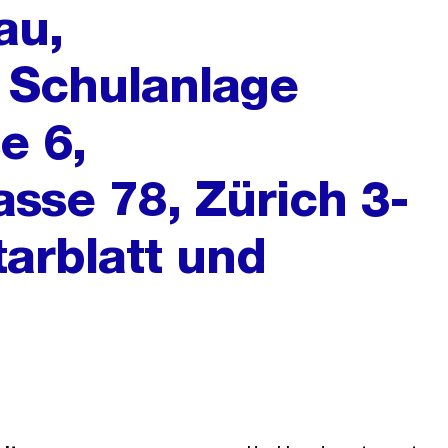
au,
 Schulanlage
e 6,
sse 78, Zürich 3-
tarblatt und