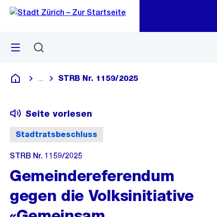
Zu
Zu
Sprunglink
Navigation
Menü
Suchen
M
öf
STRB Nr. 1159/2025
...
Blende alle Breadcrumbs ein
Deutsch
Seite vorlesen
Stadtratsbeschluss
STRB Nr. 1159/2025
Gemeindereferendum
gegen die Volksinitiative
«Gemeinsam