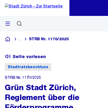
Zu
Zu
Sprunglink
Navigation
Menü
Suchen
M
öf
STRB Nr. 1170/2025
...
Blende alle Breadcrumbs ein
Deutsch
Seite vorlesen
Stadtratsbeschluss
STRB Nr. 1170/2025
Grün Stadt Zürich,
Reglement über die
Förderprogramme