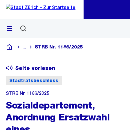
Zu
Zu
Sprunglink
Navigation
Menü
Suchen
M
öf
STRB Nr. 1186/2025
...
Blende alle Breadcrumbs ein
Deutsch
Seite vorlesen
Stadtratsbeschluss
STRB Nr. 1186/2025
Sozialdepartement,
Anordnung Ersatzwahl
eines