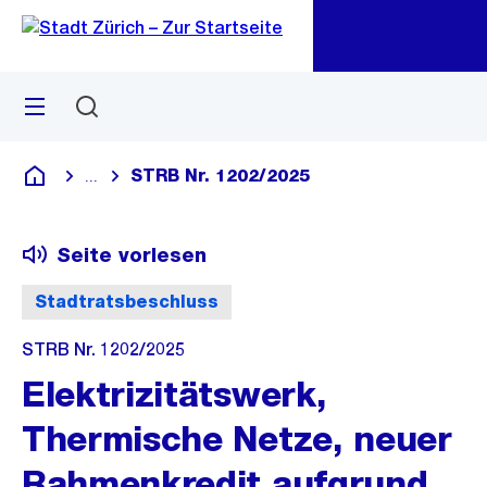
Zu
Zu
Sprunglink
Navigation
Menü
Suchen
M
öf
STRB Nr. 1202/2025
...
Blende alle Breadcrumbs ein
Deutsch
Seite vorlesen
Stadtratsbeschluss
STRB Nr. 1202/2025
Elektrizitätswerk,
Thermische Netze, neuer
Rahmenkredit aufgrund