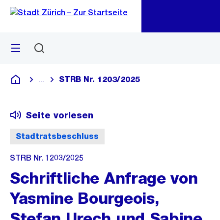
Zu
Zu
Sprunglink
Navigation
Menü
Suchen
M
öf
STRB Nr. 1203/2025
...
Blende alle Breadcrumbs ein
Deutsch
Seite vorlesen
Stadtratsbeschluss
STRB Nr. 1203/2025
Schriftliche Anfrage von
Yasmine Bourgeois,
Stefan Urech und Sabine