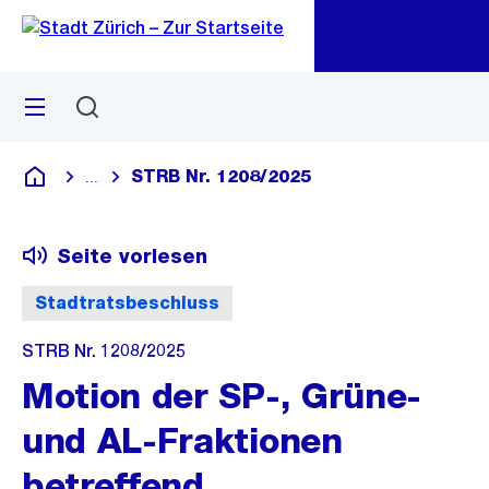
Zu
Zu
Sprunglink
Navigation
Menü
Suchen
M
öf
STRB Nr. 1208/2025
...
Blende alle Breadcrumbs ein
Deutsch
Seite vorlesen
Stadtratsbeschluss
STRB Nr. 1208/2025
Motion der SP-, Grüne-
und AL-Fraktionen
betreffend