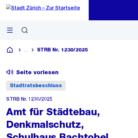
Zu
Zu
Sprunglink
Navigation
Menü
Suchen
M
öf
STRB Nr. 1230/2025
...
Blende alle Breadcrumbs ein
Deutsch
Seite vorlesen
Stadtratsbeschluss
STRB Nr. 1230/2025
Amt für Städtebau,
Denkmalschutz,
Schulhaus Bachtobel,