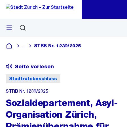
Zu
Zu
Sprunglink
Navigation
Menü
Suchen
M
öf
STRB Nr. 1239/2025
...
Blende alle Breadcrumbs ein
Deutsch
Seite vorlesen
Stadtratsbeschluss
STRB Nr. 1239/2025
Sozialdepartement, Asyl-
Organisation Zürich,
Prämienübernahme für