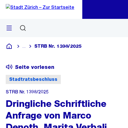
Zu
Zu
Sprunglink
Navigation
Menü
Suchen
M
öf
STRB Nr. 1398/2025
...
Blende alle Breadcrumbs ein
Deutsch
Seite vorlesen
Stadtratsbeschluss
STRB Nr. 1398/2025
Dringliche Schriftliche
Anfrage von Marco
Denoth, Marita Verbali,