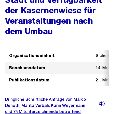
der Kasernenwiese für
Veranstaltungen nach
dem Umbau
Organisationseinheit
Sicherhe
Beschlussdatum
14. Mai 2
Publikationsdatum
21. Mai 2
Dringliche Schriftliche Anfrage von Marco
Denoth, Marita Verbali, Karin Weyermann
und 75 Mitunterzeichnende betreffend