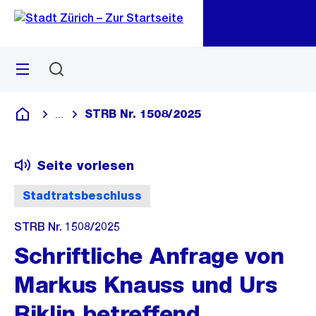
Zu
Zu
Sprunglink
Navigation
Menü
Suchen
M
öf
STRB Nr. 1508/2025
...
Blende alle Breadcrumbs ein
Deutsch
Seite vorlesen
Stadtratsbeschluss
STRB Nr. 1508/2025
Schriftliche Anfrage von
Markus Knauss und Urs
Riklin betreffend