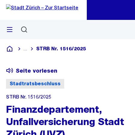
Zu
Zu
Sprunglink
Navigation
Menü
Suchen
M
öf
STRB Nr. 1516/2025
...
Blende alle Breadcrumbs ein
Deutsch
Seite vorlesen
Stadtratsbeschluss
STRB Nr. 1516/2025
Finanzdepartement,
Unfallversicherung Stadt
Zürich (UVZ),